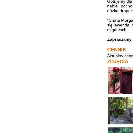
Gotujemy dla 
nabiał pochod
nóżką drapała
"Chata Morgan
się lawenda,
migdałach...
Zapraszamy 
CENNIK
Aktualny cenn
ZDJĘCIA