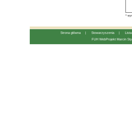
* wym
Strona główna
|
Stowarzyszenia
|
List
FUH WebProjekt
Marcin Sty