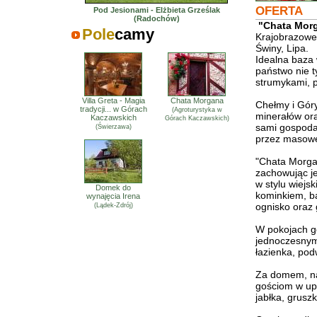
OFERTA
Pod Jesionami - Elżbieta Grześlak
(Radochów)
"Chata Mor
Pole
camy
Krajobrazowe
Świny, Lipa.
Idealna baza
państwo nie t
strumykami, p
Villa Greta - Magia
Chata Morgana
Chełmy i Góry
tradycji... w Górach
(Agroturystyka w
minerałów ora
Kaczawskich
Górach Kaczawskich)
sami gospoda
(Świerzawa)
przez masowe
"Chata Morgan
zachowując j
w stylu wiejs
Domek do
kominkiem, ba
wynajęcia Irena
ognisko oraz g
(Lądek-Zdrój)
W pokojach go
jednoczesnym
łazienka, pod
Za domem, na 
gościom w upa
jabłka, gruszki