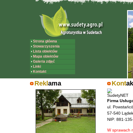
Strona główna
Stowarzyszenia
Lista obiektów
Mapa obiektów
Galeria zdjęć
Linki
Kontakt
Rekl
ama
Kont
ak
Firma Usług
ul. Powstańcó
57-540 Lądek
NIP: 881-135
W sprawach r