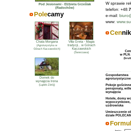
W sprawie rek
Pod Jesionami - Elżbieta Grześlak
(Radochów)
telefon: +48.
7
Pole
camy
e-mail:
biuro
www:
www.sud
Cen
nik
Chata Morgana
Villa Greta - Magia
tradycji... w Górach
(Agroturystyka w
Kaczawskich
Górach Kaczawskich)
Cen
(Świerzawa)
w PLN 
(brut
Gospodarstwa
Domek do
agroturystyczne
wynajęcia Irena
Pokoje gościnne
(Lądek-Zdrój)
pensjonaty, will
wynajęcia
Hotele, domy w
wypoczynkowe, 
uzdrowiska
Umieszczenie o
dziale POLECA
Formul