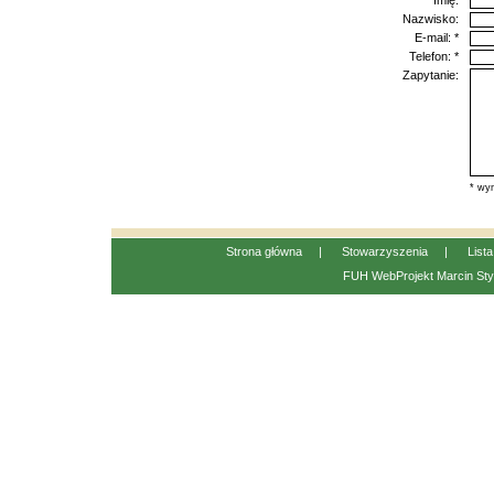
Imię:
Nazwisko:
E-mail: *
Telefon: *
Zapytanie:
* wym
Strona główna
|
Stowarzyszenia
|
List
FUH WebProjekt
Marcin Sty