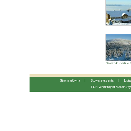
Śnieżnik Kłodzki
Strona główna
|
Stowarzyszenia
|
List
FUH WebProjekt
Marcin Sty