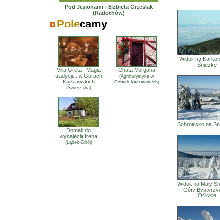
Pod Jesionami - Elżbieta Grześlak
(Radochów)
Pole
camy
Widok na Karkon
Śnieżkę
Villa Greta - Magia
Chata Morgana
tradycji... w Górach
(Agroturystyka w
Kaczawskich
Górach Kaczawskich)
(Świerzawa)
Schronisko na Śn
Domek do
wynajęcia Irena
(Lądek-Zdrój)
Widok na Mały Śni
Góry Bystyrzyc
Orlickie