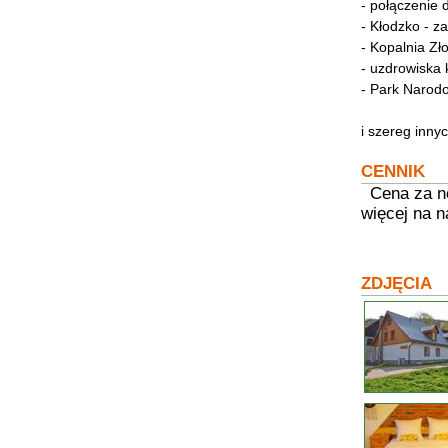
- połączenie 
- Kłodzko - z
- Kopalnia Zł
- uzdrowiska 
- Park Narod
i szereg innych
CENNIK
Cena za no
więcej na n
ZDJĘCIA