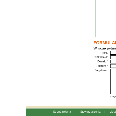
FORMULA
W razie pytań
Imię:
Nazwisko:
E-mail: *
Telefon: *
Zapytanie:
* wym
Strona główna
|
Stowarzyszenia
|
List