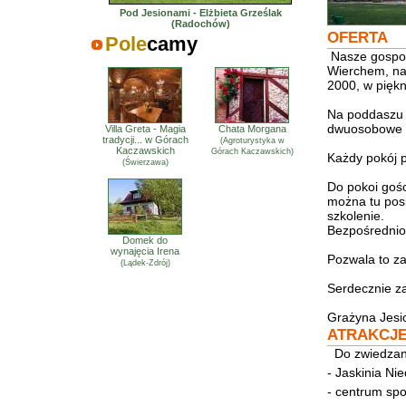
Pod Jesionami - Elżbieta Grześlak
(Radochów)
OFERTA
Pole
camy
Nasze gospod
Wierchem, na
2000, w pięk
Na poddaszu 
dwuosobowe p
Villa Greta - Magia
Chata Morgana
tradycji... w Górach
(Agroturystyka w
Kaczawskich
Górach Kaczawskich)
Każdy pokój p
(Świerzawa)
Do pokoi goś
można tu posi
szkolenie.
Bezpośrednio 
Domek do
wynajęcia Irena
Pozwala to z
(Lądek-Zdrój)
Serdecznie z
Grażyna Jes
ATRAKCJ
Do zwiedzani
- Jaskinia Ni
- centrum sp