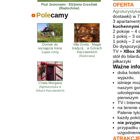
OFERTA
Pod Jesionami - Elżbieta Grześlak
(Radochów)
Agroturystyk
Pole
camy
dostawki) w 7
3 apartamen
kuchennymi
2 pokoje – 4
1 pokój – 3 
1 pokój – 2 
Domek do
Villa Greta - Magia
Do dyspozycji
wynajęcia Irena
tradycji... w Górach
TV +
XBox 36
Kaczawskich
(Lądek-Zdrój)
stół do bilard
(Świerzawa)
piłkarzyki
Ważne inf
doba hotel
wyjazdu,
istnieje m
Chata Morgana
naszym gos
(Agroturystyka w
Górach Kaczawskich)
udostępni
pierwszym 
TV i Inter
na terenie
Palenie ty
każdy pokój
nie przyjm
przypadku r
uzgodnieni
ATRAKCJ