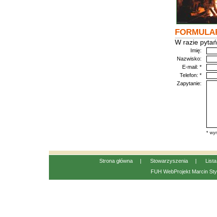
FORMULA
W razie pytań
Imię:
Nazwisko:
E-mail: *
Telefon: *
Zapytanie:
* wym
Strona główna
|
Stowarzyszenia
|
List
FUH WebProjekt
Marcin Sty