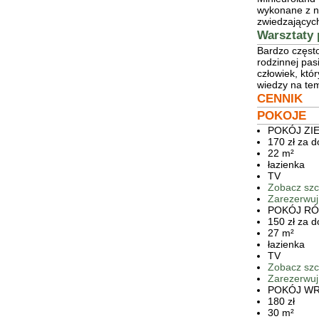
wykonane z ni
zwiedzających
Warsztaty 
Bardzo często
rodzinnej pa
człowiek, któ
wiedzy na te
CENNIK
POKOJE
POKÓJ ZI
170 zł za 
22 m²
łazienka
TV
Zobacz szc
Zarezerwuj
POKÓJ R
150 zł za 
27 m²
łazienka
TV
Zobacz szc
Zarezerwuj
POKÓJ W
180 zł
30 m²