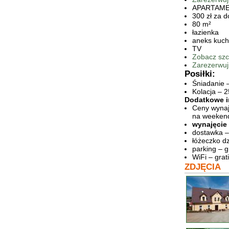
APARTAM
300 zł za 
80 m²
łazienka
aneks kuc
TV
Zobacz szc
Zarezerwuj
Posiłki:
Śniadanie –
Kolacja – 2
Dodatkowe i
Ceny wynaj
na weekend
wynajęcie
dostawka –
łóżeczko dz
parking – g
WiFi – grat
ZDJĘCIA