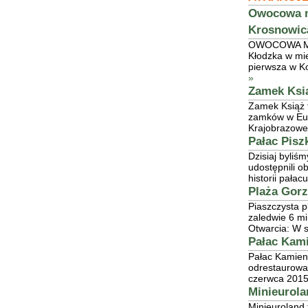
Owocowa ma
Krosnowic
OWOCOWA MAN
Kłodzka w mi
pierwsza w Ko
»
Zamek Ksi
Zamek Książ 
zamków w Eur
Krajobrazowe
Pałac Pisz
Dzisiaj byliś
udostępnili o
historii pałac
Plaża Gor
Piaszczysta p
zaledwie 6 m
Otwarcia: W 
Pałac Kam
Pałac Kamieni
odrestaurowan
czerwca 2015
Minieurola
Minieuroland 