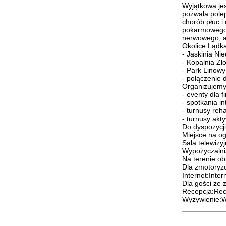
Wyjątkowa jes
pozwala polep
chorób płuc i
pokarmowego,
nerwowego, al
Okolice Lądka
- Jaskinia Ni
- Kopalnia Zł
- Park Linow
- połączenie 
Organizujemy
- eventy dla f
- spotkania i
- turnusy reha
- turnusy ak
Do dyspozycji
Miejsce na ogn
Sala telewizyjn
Wypożyczalni
Na terenie ob
Dla zmotoryz
Internet:Intern
Dla gości ze 
Recepcja:Rec
Wyżywienie:W