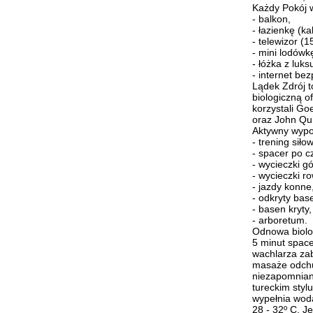
Każdy Pokój 
- balkon,
- łazienkę (k
- telewizor (
- mini lodówk
- łóżka z luk
- internet be
Lądek Zdrój 
biologiczną o
korzystali Go
oraz John Qu
Aktywny wypo
- trening siło
- spacer po c
- wycieczki gó
- wycieczki r
- jazdy konne
- odkryty bas
- basen kryty,
- arboretum.
Odnowa biolo
5 minut spac
wachlarza za
masaże odchu
niezapomnian
tureckim sty
wypełnia wod
28 - 32º C. J