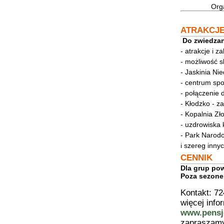
Orga
ATRAKCJ
Do zwiedzan
- atrakcje i z
- możliwość s
- Jaskinia Ni
- centrum sp
- połączenie 
- Kłodzko - z
- Kopalnia Zł
- uzdrowiska 
- Park Narodo
i szereg innych
CENNIK
Dla grup pow
Poza sezonem
Kontakt: 72
więcej info
www.pensj
zapraszam