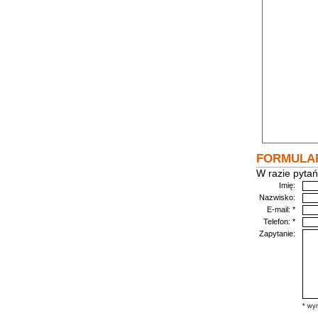
FORMULA
W razie pytań
Imię:
Nazwisko:
E-mail: *
Telefon: *
Zapytanie:
* wym