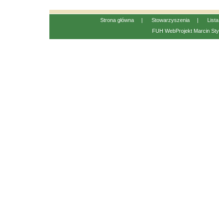
Strona główna
|
Stowarzyszenia
|
List
FUH WebProjekt
Marcin Sty