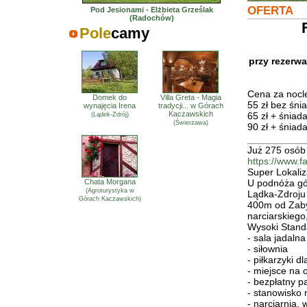
OFERTA
Pod Jesionami - Elżbieta Grześlak
(Radochów)
Pole
camy
przy rezerwa
Cena za nocl
Domek do
Villa Greta - Magia
55 zł bez śni
wynajęcia Irena
tradycji... w Górach
Kaczawskich
65 zł + śniad
(Lądek-Zdrój)
(Świerzawa)
90 zł + śniada
Już 275 osób
https://www.
Super Lokaliz
U podnóża gó
Chata Morgana
(Agroturystyka w
Lądka-Zdroju
Górach Kaczawskich)
400m od Zaby
narciarskiego
Wysoki Stand
- sala jadal
- siłownia
- piłkarzyki dl
- miejsce na 
- bezpłatny p
- stanowisko 
- narciarnia,