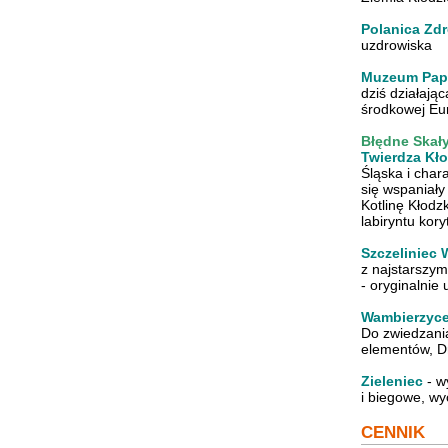
Polanica Zdr
uzdrowiska
Muzeum Papi
dziś działają
środkowej Eu
Błędne Skał
Twierdza Kł
Śląska i char
się wspaniały
Kotlinę Kłodz
labiryntu kory
Szczeliniec 
z najstarszym
- oryginalnie 
Wambierzyc
Do zwiedzani
elementów, D
Zieleniec
- w
i biegowe, wy
CENNIK