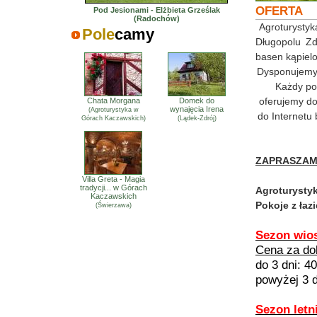
OFERTA
Pod Jesionami - Elżbieta Grześlak
(Radochów)
Agroturystyk
Pole
camy
Długopolu Zd
basen kąpielo
Dysponujemy
Każdy po
oferujemy d
Chata Morgana
Domek do
wynajęcia Irena
(Agroturystyka w
do Internetu 
Górach Kaczawskich)
(Lądek-Zdrój)
ZAPRASZAM
Villa Greta - Magia
tradycji... w Górach
Agroturysty
Kaczawskich
Pokoje z łaz
(Świerzawa)
Sezon wios
Cena za do
do 3 dni: 40
powyżej 3 d
Sezon letni