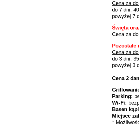
Cena za do
do 7 dni: 40
powyżej 7 d
Święta or
Cena za do
Pozostałe 
Cena za do
do 3 dni: 35
powyżej 3 d
Cena 2 dan
Grillowani
Parking:
b
Wi-Fi:
bezp
Basen kąp
Miejsce za
* Możliwoś