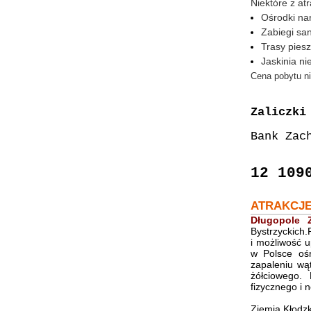
Niektóre z at
Ośrodki nar
Zabiegi sa
Trasy pies
Jaskinia ni
Cena pobytu ni
Zaliczki
Bank Zac
12 109
ATRAKCJ
Długopole 
Bystrzyckich
i możliwość u
w Polsce ośr
zapaleniu wą
żółciowego.
fizycznego i
Ziemia Kłodz