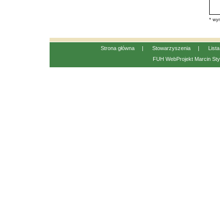
* wym
Strona główna
|
Stowarzyszenia
|
List
FUH WebProjekt
Marcin Sty